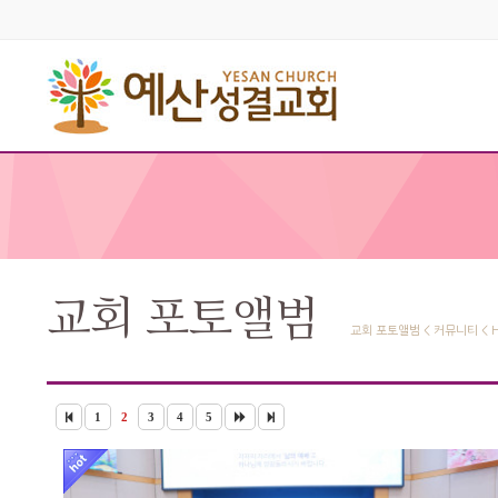
교회 포토앨범
교회 포토앨범 < 커뮤니티 < 
1
2
3
4
5