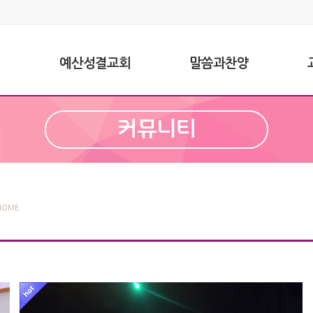
예산성결교회
말씀과찬양
커뮤니티
HOME