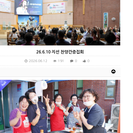
26.6.10 지선 찬양간증집회
2026.06.12
191
0
0