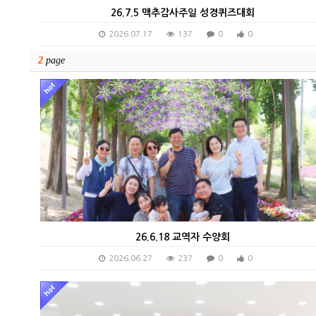
26.7.5 맥추감사주일 성경퀴즈대회
2026.07.17
137
0
0
2
page
26.6.18 교역자 수양회
2026.06.27
237
0
0