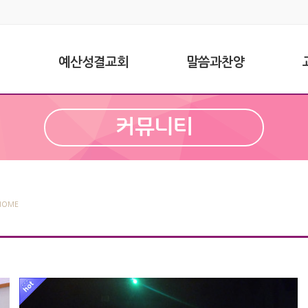
예산성결교회
말씀과찬양
커뮤니티
HOME