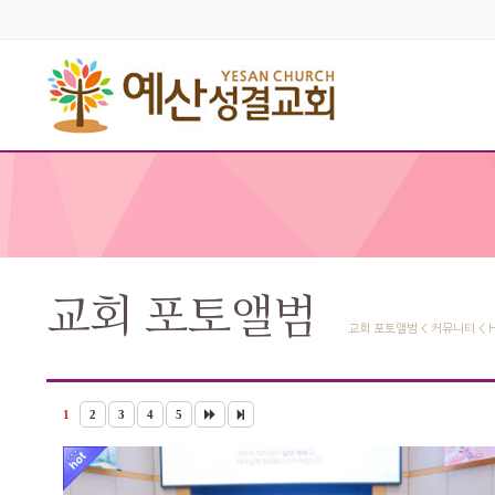
교회 포토앨범
교회 포토앨범 < 커뮤니티 < 
1
2
3
4
5