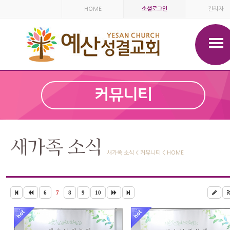
HOME
소셜로그인
관리자
커뮤니티
새가족 소식
새가족 소식 < 커뮤니티 < HOME
6
7
8
9
10