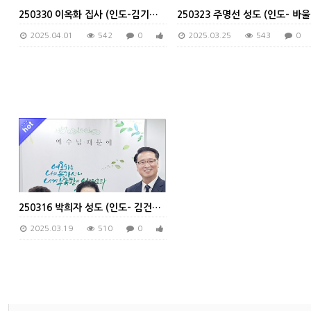
250330 이옥화 집사 (인도-김기명 집사)
2
2025.04.01
542
0
0
2025.03.25
543
0
250316 박희자 성도 (인도- 김건순 권사)
2025.03.19
510
0
0