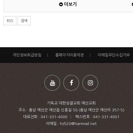
더보기
RSS
검색
개인정보취급방침
|
홈페이지이용약관
|
이메일무단수집거부
기독교 대한성결교회 예산교회
주소 : 충남 예산군 예산읍 신흥길 58 (충남 예산군 예산리 357-5)
대표전화 :
041-331-4000
|
팩스번호 :
041-331-4001
이메일 : hs520@hanmail.net