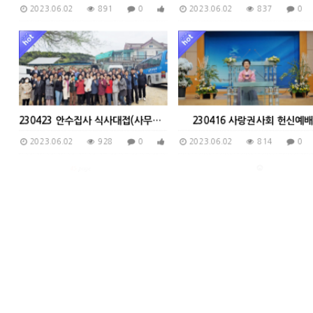
2023.06.02
891
0
0
2023.06.02
837
0
230423 안수집사 식사대접(사무장로)
230416 사랑권사회 헌신예배
2023.06.02
928
0
0
2023.06.02
814
0
45
page
230416 덕산제일교회 캄보디아 자선연주
2023.06.02
880
0
0
2023.06.02
862
0