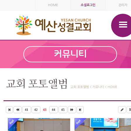
HOME
소셜로그인
관리자
커뮤니티
교회 포토앨범
교회 포토앨범 < 커뮤니티 < HOME
41
42
43
44
45