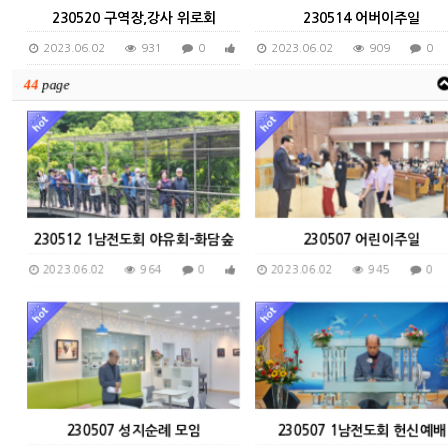
230520 구역장,강사 위로회
230514 어버이주일
2023.06.02
931
0
0
2023.06.02
909
0
44
page
230512 1남전도회 야유회-화담숲
230507 어린이주일
2023.06.02
964
0
0
2023.06.02
945
0
230507 성지순례 모임
230507 1남전도회 헌신예배