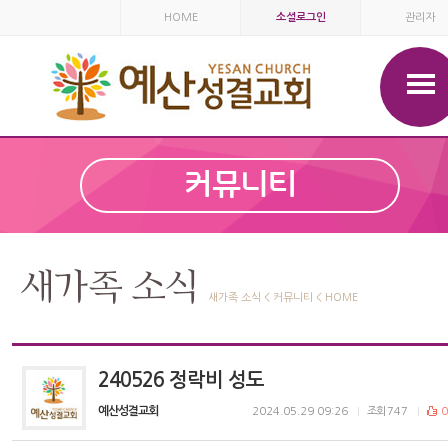
HOME
소셜로그인
관리자
커뮤니티
새가족 소식
새가족 소식 < 커뮤니티 < HOME
240526 정락비 성도
예산성결교회
2024.05.29 09:26
조회
747
0