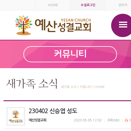
HOME
소셜로그인
관리자
커뮤니티
새가족 소식
새가족 소식 < 커뮤니티 < HOME
230402 신승엽 성도
예산성결교회
2023.05.05 12:02
조회
888
0