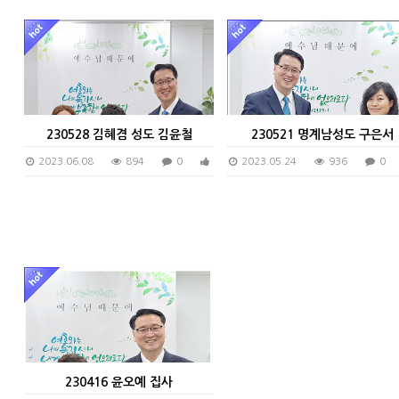
230528 김혜겸 성도 김윤철
230521 명계남성도 구은서
2023.06.08
894
0
0
2023.05.24
936
0
230416 윤오예 집사