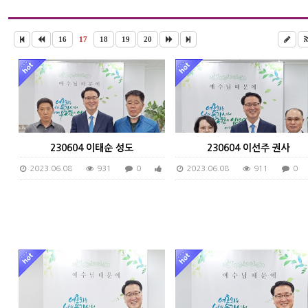
16
17
18
19
20
230604 이태순 성도
230604 이선주 권사
2023.06.08
931
0
0
2023.06.08
911
0