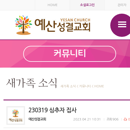
HOME
소셜로그인
관리자
커뮤니티
새가족 소식
새가족 소식 < 커뮤니티 < HOME
230319 심추자 집사
예산성결교회
2023.04.21 10:31
조회
906
0