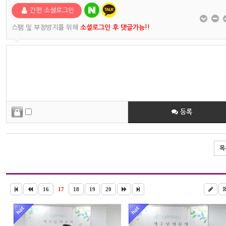
간편 소셜로그인
스팸 및 부정방지를 위해
소셜로그인 후 댓글가능!!
등록
목
16
17
18
19
20