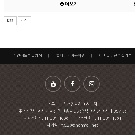
더보기
RSS
검색
개인정보취급방침
|
홈페이지이용약관
|
이메일무단수집거부
기독교 대한성결교회 예산교회
주소 : 충남 예산군 예산읍 신흥길 58 (충남 예산군 예산리 357-5)
대표전화 :
041-331-4000
|
팩스번호 :
041-331-4001
이메일 : hs520@hanmail.net