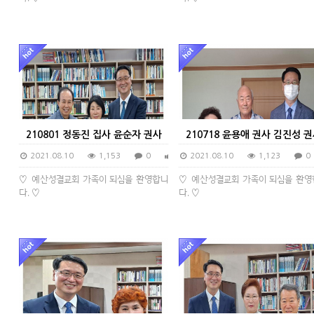
210801 정동진 집사 윤순자 권사
210718 윤용애 권사 김진성 
2021.08.10
1,153
0
0
2021.08.10
1,123
0
♡ 예산성결교회 가족이 되심을 환영합니
♡ 예산성결교회 가족이 되심을 환영
다. ♡
다. ♡