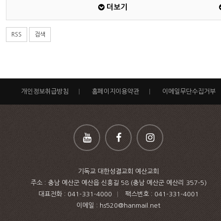
더보기
RSS
검색
개인정보취급방침
|
홈페이지이용약관
|
이메일무단수집거부
기독교 대한성결교회 예산교회
주소 : 충남 예산군 예산읍 신흥길 58 (충남 예산군 예산리 357-5)
대표전화 :
041-331-4000
|
팩스번호 :
041-331-4001
이메일 : hs520@hanmail.net